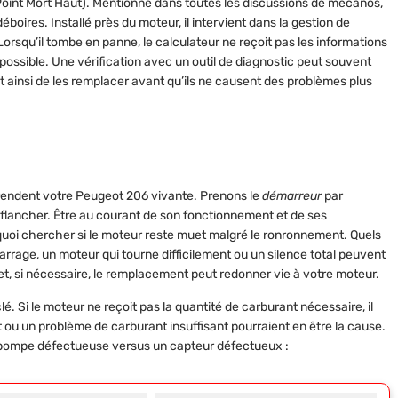
(Point Mort Haut). Mentionné dans toutes les discussions de mécanos,
déboires. Installé près du moteur, il intervient dans la gestion de
! Lorsqu’il tombe en panne, le calculateur ne reçoit pas les informations
ossible. Une vérification avec un outil de diagnostic peut souvent
nt ainsi de les remplacer avant qu’ils ne causent des problèmes plus
 rendent votre Peugeot 206 vivante. Prenons le
démarreur
par
flancher. Être au courant de son fonctionnement et de ses
i chercher si le moteur reste muet malgré le ronronnement. Quels
rrage, un moteur qui tourne difficilement ou un silence total peuvent
n et, si nécessaire, le remplacement peut redonner vie à votre moteur.
lé. Si le moteur ne reçoit pas la quantité de carburant nécessaire, il
 ou un problème de carburant insuffisant pourraient en être la cause.
 pompe défectueuse versus un capteur défectueux :