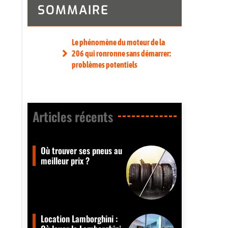
SOMMAIRE
Le phénomène du moteur de la
206 qui ronronne sans démarrer:
problèmes potentiels
Articles récents​
Où trouver ses pneus au
meilleur prix ?
Location Lamborghini :