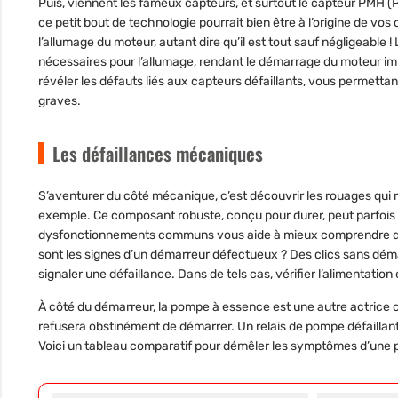
Puis, viennent les fameux
capteurs
, et surtout le capteur PMH 
ce petit bout de technologie pourrait bien être à l’origine de vos 
l’allumage du moteur, autant dire qu’il est tout sauf négligeable 
nécessaires pour l’allumage, rendant le démarrage du moteur imp
révéler les défauts liés aux capteurs défaillants, vous permetta
graves.
Les défaillances mécaniques
S’aventurer du côté mécanique, c’est découvrir les rouages qui
exemple. Ce composant robuste, conçu pour durer, peut parfois 
dysfonctionnements communs vous aide à mieux comprendre quo
sont les signes d’un démarreur défectueux ? Des clics sans déma
signaler une défaillance. Dans de tels cas, vérifier l’alimentatio
À côté du démarreur, la
pompe à essence
est une autre actrice c
refusera obstinément de démarrer. Un relais de pompe défaillant
Voici un tableau comparatif pour démêler les symptômes d’une