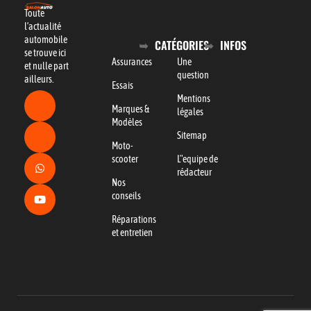
Toute
l’actualité
automobile
CATÉGORIES
INFOS
se trouve ici
Assurances
Une
et nulle part
question
ailleurs.
Essais
Mentions
Marques &
légales
Modèles
Sitemap
Moto-
scooter
L"equipe de
rédacteur
Nos
conseils
Réparations
et entretien