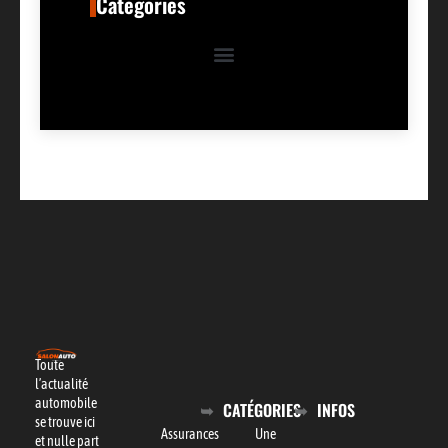
Categories
Toute
l’actualité
automobile
CATÉGORIES
INFOS
se trouve ici
Assurances
Une
et nulle part