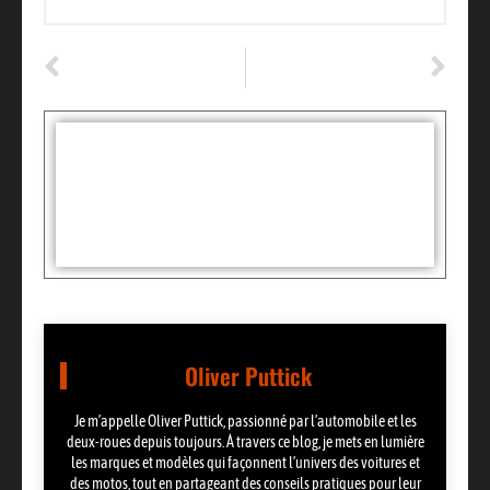
ARTICLE PRÉCÉDENT
ARTICLE SUIVANT
Le voltage batterie voiture : les informations clés à savoir !
Nettoyage phare voiture : voici comment faire
Tags :
Partager:
Oliver Puttick
Je m’appelle Oliver Puttick, passionné par l’automobile et les
deux-roues depuis toujours. À travers ce blog, je mets en lumière
les marques et modèles qui façonnent l’univers des voitures et
des motos, tout en partageant des conseils pratiques pour leur