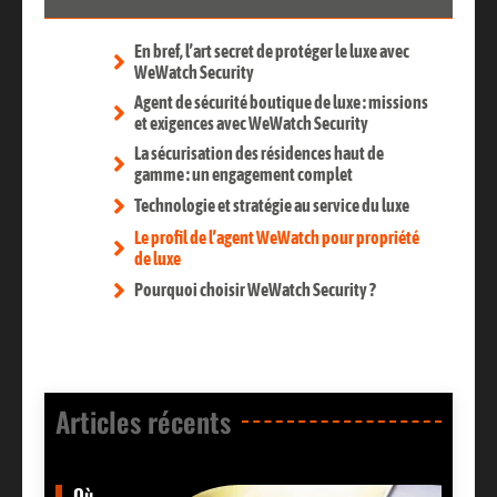
En bref, l’art secret de protéger le luxe avec
WeWatch Security
Agent de sécurité boutique de luxe : missions
et exigences avec WeWatch Security
La sécurisation des résidences haut de
gamme : un engagement complet
Technologie et stratégie au service du luxe
Le profil de l’agent WeWatch pour propriété
de luxe
Pourquoi choisir WeWatch Security ?
Articles récents​
Où