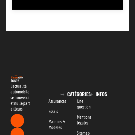
Toute
l’actualité
automobile
CATÉGORIES
INFOS
se trouve ici
Assurances
Une
et nulle part
question
ailleurs.
Essais
Mentions
Marques &
légales
Modèles
Sitemap