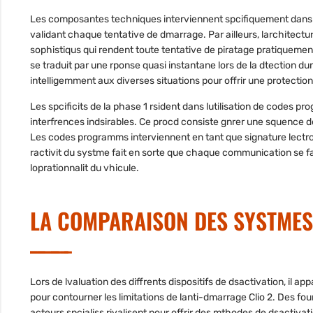
Les composantes techniques interviennent spcifiquement dans la
validant chaque tentative de dmarrage. Par ailleurs, larchitect
sophistiqus qui rendent toute tentative de piratage pratiquement
se traduit par une rponse quasi instantane lors de la dtection 
intelligemment aux diverses situations pour offrir une protectio
Les spcificits de la phase 1 rsident dans lutilisation de codes pr
interfrences indsirables. Ce procd consiste gnrer une squence de
Les codes programms interviennent en tant que signature lectroni
ractivit du systme fait en sorte que chaque communication se fa
loprationnalit du vhicule.
LA COMPARAISON DES SYSTMES
Lors de lvaluation des diffrents dispositifs de dsactivation, il 
pour contourner les limitations de lanti-dmarrage Clio 2. Des fou
acteurs spcialiss rivalisent pour offrir des mthodes de dsactivat