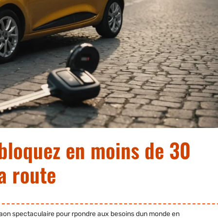
ébloquez en moins de 30
a route
de faon spectaculaire pour rpondre aux besoins dun monde en