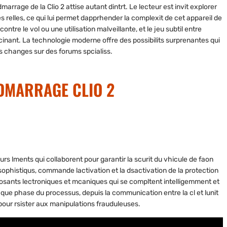
rrage de la Clio 2 attise autant dintrt. Le lecteur est invit explorer
 relles, ce qui lui permet dapprhender la complexit de cet appareil de
ntre le vol ou une utilisation malveillante, et le jeu subtil entre
inant. La technologie moderne offre des possibilits surprenantes qui
es changes sur des forums spcialiss.
-DMARRAGE CLIO 2
rs lments qui collaborent pour garantir la scurit du vhicule de faon
sophistiqus, commande lactivation et la dsactivation de la protection
osants lectroniques et mcaniques qui se compltent intelligemment et
aque phase du processus, depuis la communication entre la cl et lunit
pour rsister aux manipulations frauduleuses.