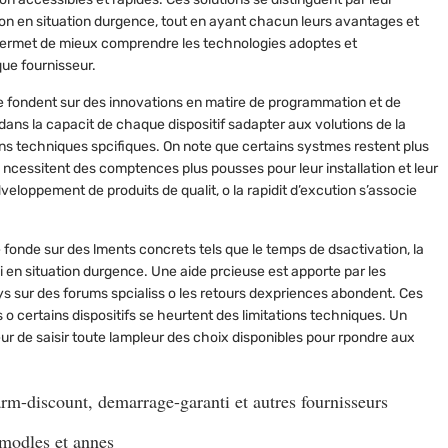
sation en situation durgence, tout en ayant chacun leurs avantages et
s permet de mieux comprendre les technologies adoptes et
ue fournisseur.
e fondent sur des innovations en matire de programmation et de
dans la capacit de chaque dispositif sadapter aux volutions de la
ions techniques spcifiques. On note que certains systmes restent plus
s ncessitent des comptences plus pousses pour leur installation et leur
eloppement de produits de qualit, o la rapidit d’excution s’associe
se fonde sur des lments concrets tels que le temps de dsactivation, la
oi en situation durgence. Une aide prcieuse est apporte par les
ays sur des forums spcialiss o les retours dexpriences abondent. Ces
 o certains dispositifs se heurtent des limitations techniques. Un
r de saisir toute lampleur des choix disponibles pour rpondre aux
arm-discount
,
demarrage-garanti
et autres fournisseurs
s modles et annes