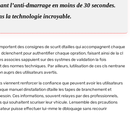
sant l’anti-dmarrage en moins de 30 secondes.
ns la technologie incroyable.
omportent des consignes de scurit dtailles qui accompagnent chaque
e dclenchent pour authentifier chaque opration, faisant ainsi de la cl
es associes sappuient sur des systmes de validation la fois
 des normes techniques. Par ailleurs, lutilisation de ces cls nentrane
n auprs des utilisateurs avertis.
ts viennent renforcer la confiance que peuvent avoir les utilisateurs
haque manuel dinstallation dtaille les tapes de branchement et
besoin. Ces informations, souvent relayes par des professionnels,
 qui souhaitent scuriser leur vhicule. Lensemble des prcautions
isateur puisse effectuer lui-mme le dbloquage sans recourir