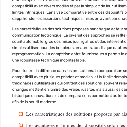
compatibilit avec divers modles et par la simplicit de leur utili
limites intrinsques. Lanalyse comparative entre ces dispositif
dapprhender les assertions techniques mises en avant par chaq
Les caractristiques des solutions proposes par chaque acteur s
communication lectronique. La diversit des approches se reflte 
scurit automobile, grce des mises jour rgulires et des intervent
simples utiliser pour des bricoleurs amateurs, tandis que dautre
reprogrammation. La comptition entre fournisseurs a permis le dv
une robustesse technique incontestable.
Pour illustrer la diffrence dans les prestations, la comparaison 
compatibilit avec plusieurs priodes et modles, et la facilit dempl
tmoignages dutilisateurs qui ont test ces solutions, souvent rel
changes mettent en lumire des vraies russites mais aussi les cas
historique dinnovations et de comparaisons permettent au lecteu
dfis de la scurit moderne.
Les caractristiques des solutions proposes par
al
Les avantages et limites des dispositifs selon le