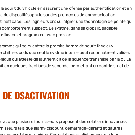
 scurit du vhicule en assurant une dfense par authentification et en
ure du dispositif sappuie sur des protocoles de communication
 inefficace. Les ingnieurs ont su intgrer une technologie de pointe qui
dun comportement suspect. Le systme, dans sa globalit, sadapte
n efficace et programme avec prcision.
ogramms qui se rvlent tre la premire barrire de scurit face aux
 chiffres cods que seul le systme interne peut reconnatre et valider.
que qui atteste de lauthenticit de la squence transmise par la cl. La
it en quelques fractions de seconde, permettant un contrle strict de
 DE DSACTIVATION
apparat que plusieurs fournisseurs proposent des solutions innovantes
rnisseurs tels que
alarm-discount
,
demarrage-garanti
et dautres
ion accessibles et rapides. Ces solutions se distinguent par leur