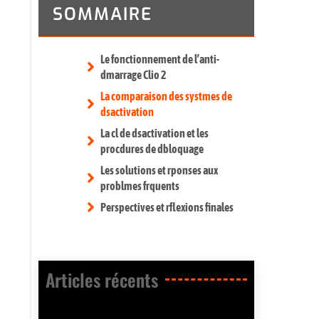
SOMMAIRE
Le fonctionnement de l’anti-
dmarrage Clio 2
La comparaison des systmes de
dsactivation
La cl de dsactivation et les
procdures de dbloquage
Les solutions et rponses aux
problmes frquents
Perspectives et rflexions finales
Articles récents​