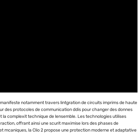
 se manifeste notamment travers lintgration de circuits imprims de haute
 sur des protocoles de communication ddis pour changer des donnes
rot la complexit technique de lensemble. Les technologies utilises
raction, offrant ainsi une scurit maximise lors des phases de
 et mcaniques, la Clio 2 propose une protection moderne et adaptative