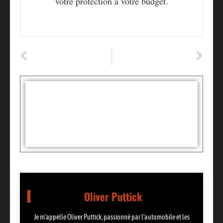
votre protection à votre budget.
ARTICLE PRÉCÉDENT
ARTICLE SUIVANT
Le secret pour rouler en toute sécurité : quand changer vos pneus voiture ?
Voiture en leasing : pourquoi est-il préférable de souscrire une assurance auto tous risques ?
Tags :
Partager:
Oliver Puttick
Je m’appelle Oliver Puttick, passionné par l’automobile et les