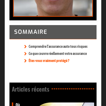
SOMMAIRE
Comprendre l’assurance auto tous risques
Ce que couvre réellement votre assurance
Êtes-vous vraiment protégé ?
Articles récents​
Où