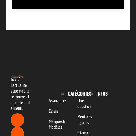
Toute
l’actualité
automobile
CATÉGORIES
INFOS
se trouve ici
Assurances
Une
et nulle part
question
ailleurs.
Essais
Mentions
Marques &
légales
Modèles
Sitemap