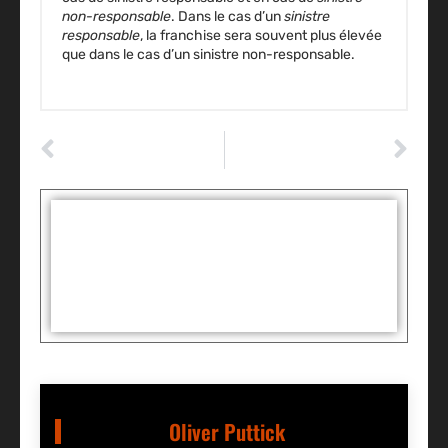
non-responsable
. Dans le cas d’un
sinistre
responsable
, la franchise sera souvent plus élevée
que dans le cas d’un sinistre non-responsable.
ARTICLE PRÉCÉDENT
ARTICLE SUIVANT
10 voitures d’occasion à éviter : voici nos conseils
Passer le permis de conduire : les différentes solutions !
Tags :
Partager:
Oliver Puttick