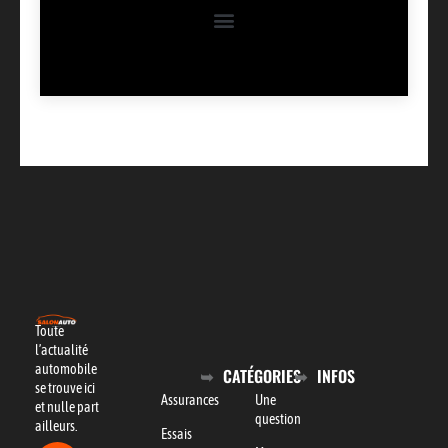
Toute
l’actualité
automobile
CATÉGORIES
INFOS
se trouve ici
Assurances
Une
et nulle part
question
ailleurs.
Essais