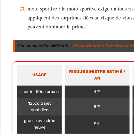
moto sportive :
la moto sportive exige un tous ri
appliquent des surprimes liées au risque de vitess
peuvent diminuer la prime.
Une perspective différente :
Révolutionner l’Entraînement 
RISQUE SINISTRE ESTIMÉ /
USAGE
AN
scooter 50cc urbain
4 %
125cc trajet
8 %
quotidien
grosse cylindrée
5 %
neuve