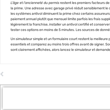
L’âge
et
l’ancienneté du permis
restent les premiers facteurs de 
la prime. Une adresse avec garage privé réduit sensiblement l
les systèmes antivol diminuent la prime chez certains assureurs. 
paiement annuel plutôt que mensuel limite parfois les frais sup
légèrement la franchise, installer un antivol certifié et conserv
tester ces options en moins de 5 minutes. Les sources de donné
Un simulateur simple et un formulaire court restent la meilleure
essentiels et comparez au moins trois offres avant de signer. Sou
sont clairement affichées, alors lancez le simulateur et demand
ARTICLE PRÉCÉDENT
Assurance voiture de collection : comment estimer sa valeur ?
Tags :