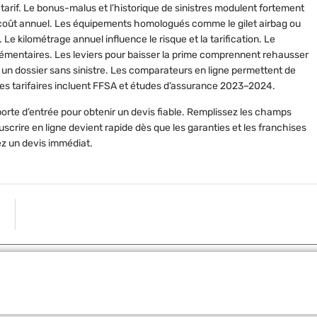
tarif. Le bonus-malus et l’historique de sinistres modulent fortement
e coût annuel. Les équipements homologués comme le gilet airbag ou
Le kilométrage annuel influence le risque et la tarification. Le
plémentaires. Les leviers pour baisser la prime comprennent rehausser
er un dossier sans sinistre. Les comparateurs en ligne permettent de
es tarifaires incluent FFSA et études d’assurance 2023–2024.
 porte d’entrée pour obtenir un devis fiable. Remplissez les champs
scrire en ligne devient rapide dès que les garanties et les franchises
ez un devis immédiat.
ARTICLE S
Turbo mort : les symptômes pour savoir si votre moteur est
Partager: