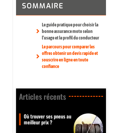
SOMMAIRE
Le guide pratique pour choisir la
bonne assurance moto selon
l’usage et le profil du conducteur
Le parcours pour comparer les
offres obtenir un devis rapide et
souscrire en ligne en toute
confiance
Articles récents​
Où trouver ses pneus au
meilleur prix ?