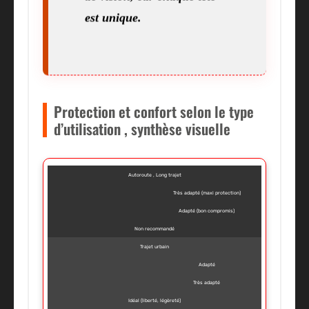
est unique.
Protection et confort selon le type
d’utilisation , synthèse visuelle
Autoroute , Long trajet
Très adapté (maxi protection)
Adapté (bon compromis)
Non recommandé
Trajet urbain
Adapté
Très adapté
Idéal (liberté, légèreté)