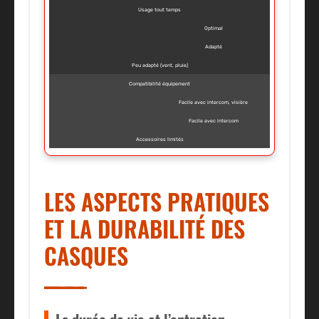
Usage tout temps
Optimal
Adapté
Peu adapté (vent, pluie)
Compatibilité équipement
Facile avec intercom, visière
Facile avec intercom
Accessoires limités
LES ASPECTS PRATIQUES
ET LA DURABILITÉ DES
CASQUES