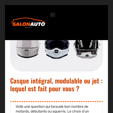
Contactez-nous
Casque intégral, modulable ou jet :
lequel est fait pour vous ?
Voilà une question qui taraude bon nombre de
motards, débutants ou aguerris. Le choix d’un