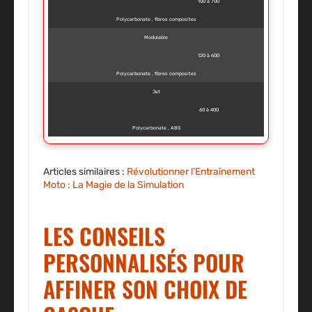
100 à 700
Polycarbonate , fibres composites
Modulable
120 à 600
Polycarbonate , fibres composites
Jet
60 à 400
Polycarbonate , ABS
Articles similaires :
Révolutionner l’Entraînement
Moto : La Magie de la Simulation
LES CONSEILS
PERSONNALISÉS POUR
AFFINER SON CHOIX DE