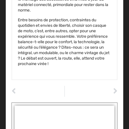
matériel connecté, primordiale pour rester dans la
norme.
Entre besoins de protection, contraintes du
quotidien et envies de liberté, choisir son casque
de moto, c’est, entre autres, opter pour une
expérience qui vous ressemble. Votre préférence
balance-t-elle pour le confort, la technologie, la
sécurité ou l’élégance ? Dites-nous : ce sera un
intégral, un modulable, ou le charme vintage du jet
? Le débat est ouvert, la route, elle, attend votre
prochaine virée !
ARTICLE PRÉCÉDENT
ARTICLE SUIVANT
Mandataire auto fiable ou pas cher : comment choisir pour vraiment économiser sur sa voiture
Comment installer une serrure de porte de garage basculante​ ?
Tags :