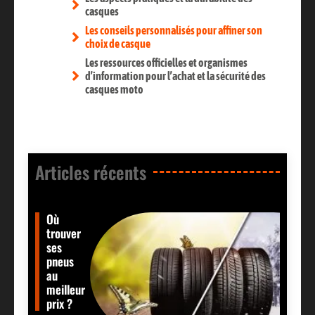
casques
Les conseils personnalisés pour affiner son
choix de casque
Les ressources officielles et organismes
d’information pour l’achat et la sécurité des
casques moto
Articles récents​
Où
trouver
ses
pneus
au
meilleur
prix ?