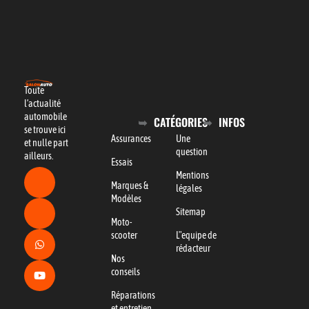
Toute
l’actualité
automobile
CATÉGORIES
INFOS
se trouve ici
Assurances
Une
et nulle part
question
ailleurs.
Essais
Mentions
Marques &
légales
Modèles
Sitemap
Moto-
scooter
L"equipe de
rédacteur
Nos
conseils
Réparations
et entretien