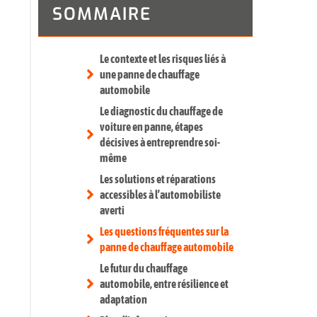
SOMMAIRE
Le contexte et les risques liés à
une panne de chauffage
automobile
Le diagnostic du chauffage de
voiture en panne, étapes
décisives à entreprendre soi-
même
Les solutions et réparations
accessibles à l’automobiliste
averti
Les questions fréquentes sur la
panne de chauffage automobile
Le futur du chauffage
automobile, entre résilience et
adaptation