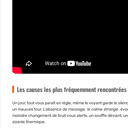
Les causes les plus fréquemment rencontrées
Un jour, tout vous paraît en règle, même le voyant garde le silen
un mauvais tour.
L’absence de message, le calme étrange, évoq
moindre changement de bruit vous alerte, un souffle déviant, u
zizanie thermique.