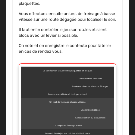
plaquettes.
Vous effectuez ensuite un test de freinage à basse
vitesse sur une route dégagée pour localiser le son.
Il faut enfin contrôler le jeu sur rotules et silent
blocs avec un levier si possible.
On note et on enregistre le contexte pour l’atelier
en cas de rendez vous.
La vérification visuelle des plaquettes et disques
Une torche et un miroir
Le niveau d’usure et corps étranger
La usure accélérée et bruit persistant
Un test de freinage à basse vitesse
Une route dégagée
La localisation du claquement
Le risque de freinage altéré
Le contrôle du jeu sur rotules et silent blocs