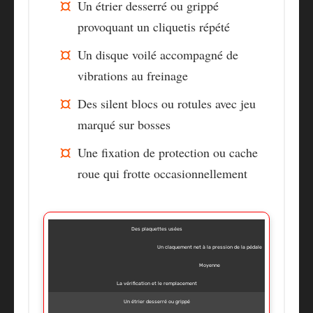
Un étrier desserré ou grippé
provoquant un cliquetis répété
Un disque voilé accompagné de
vibrations au freinage
Des silent blocs ou rotules avec jeu
marqué sur bosses
Une fixation de protection ou cache
roue qui frotte occasionnellement
Des plaquettes usées
Un claquement net à la pression de la pédale
Moyenne
La vérification et le remplacement
Un étrier desserré ou grippé