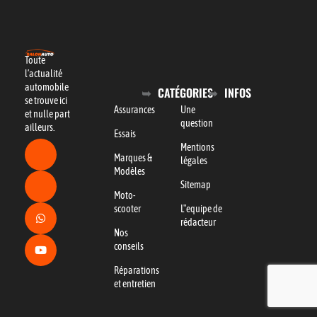
Toute
l’actualité
automobile
CATÉGORIES
INFOS
se trouve ici
Assurances
Une
et nulle part
question
ailleurs.
Essais
Mentions
Marques &
légales
Modèles
Sitemap
Moto-
scooter
L"equipe de
rédacteur
Nos
conseils
Réparations
et entretien