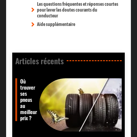
Les questions fréquentes et réponses courtes
pour lever les doutes courants du
conducteur
Aide supplémentaire
Articles récents​
Où
trouver
ses
pneus
au
meilleur
prix ?