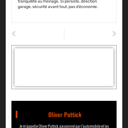
tranquillité au freinage. Si persiste, direction
garage, sécurité avant tout, pas d’économie.
ARTICLE PRÉCÉDENT
ARTICLE SUIVANT
Comment raviver la peinture d’une voiture grâce au polissage
Comment vérifier un alternateur : le test rapide sans multimètre ?
Tags :
Partager:
Oliver Puttick
Je m’appelle Oliver Puttick, passionné par l’automobile et les