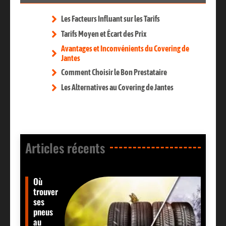
Les Facteurs Influant sur les Tarifs
Tarifs Moyen et Écart des Prix
Avantages et Inconvénients du Covering de
Jantes
Comment Choisir le Bon Prestataire
Les Alternatives au Covering de Jantes
Articles récents​
Où
trouver
ses
pneus
au