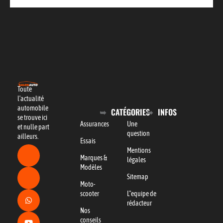
Toute
l’actualité
automobile
CATÉGORIES
INFOS
se trouve ici
Assurances
Une
et nulle part
question
ailleurs.
Essais
Mentions
Marques &
légales
Modèles
Sitemap
Moto-
scooter
L"equipe de
rédacteur
Nos
conseils