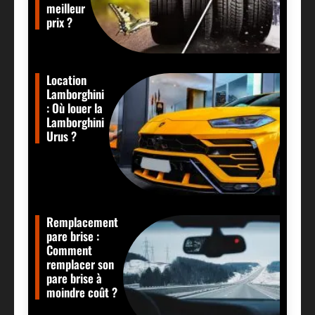
meilleur
prix ?
Location
Lamborghini
: Où louer la
Lamborghini
Urus ?
Remplacement
pare brise :
Comment
remplacer son
pare brise à
moindre coût ?