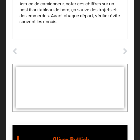
Astuce de camionneur, noter ces chiffres sur un
post it au tableau de bord, ça sauve des trajets et
des emmerdes. Avant chaque départ, vérifier évite
souvent les ennuis.
ARTICLE PRÉCÉDENT
ARTICLE SUIVANT
Comment supprimer le voyant airbag passager : le diagnostic sûr à suivre ?
Comment bien nettoyer son pare-brise : la méthode sans traces efficace
Tags :
Partager:
Oliver Puttick