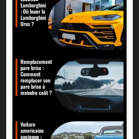
Lamborghini
: Où louer la
Lamborghini
Urus ?
Remplacement
pare brise :
Comment
remplacer son
pare brise à
moindre coût ?
Voiture
americaine
ancienne :