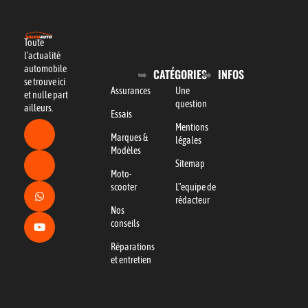
Toute
l’actualité
automobile
CATÉGORIES
INFOS
se trouve ici
Assurances
Une
et nulle part
question
ailleurs.
Essais
Mentions
Marques &
légales
Modèles
Sitemap
Moto-
scooter
L"equipe de
rédacteur
Nos
conseils
Réparations
et entretien