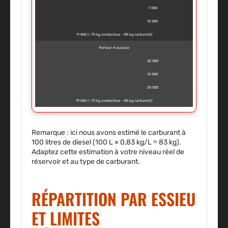
7 000
12 000
11 842 (−75 kg conducteur −83 kg carburant)
Porteur 4 essieux
32 000
12 000
20 000
19 842 (−75 kg conducteur −83 kg carburant)
Remarque : ici nous avons estimé le carburant à
100 litres de diesel (100 L × 0,83 kg/L ≈ 83 kg).
Adaptez cette estimation à votre niveau réel de
réservoir et au type de carburant.
RÉPARTITION PAR ESSIEU
ET LIMITES