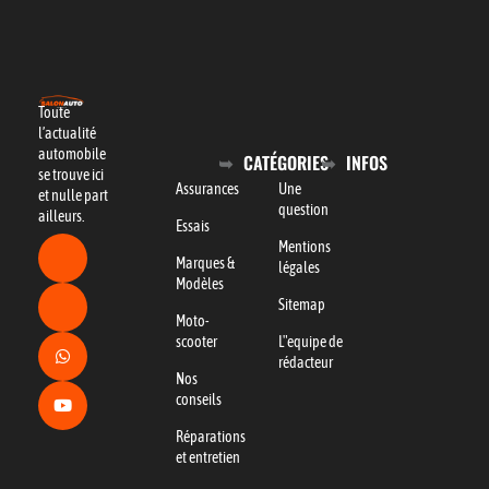
Toute
l’actualité
automobile
CATÉGORIES
INFOS
se trouve ici
Assurances
Une
et nulle part
question
ailleurs.
Essais
Mentions
Marques &
légales
Modèles
Sitemap
Moto-
scooter
L"equipe de
rédacteur
Nos
conseils
Réparations
et entretien