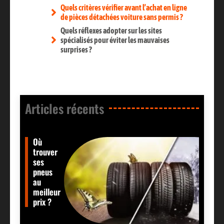
Quels critères vérifier avant l’achat en ligne
de pièces détachées voiture sans permis ?
Quels réflexes adopter sur les sites
spécialisés pour éviter les mauvaises
surprises ?
Articles récents​
Où
trouver
ses
pneus
au
meilleur
prix ?