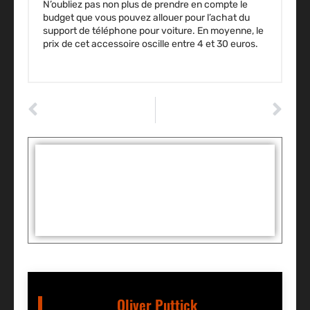
N’oubliez pas non plus de prendre en compte le
budget que vous pouvez allouer pour l’achat du
support de téléphone pour voiture. En moyenne, le
prix de cet accessoire oscille
entre 4 et 30 euros.
ARTICLE PRÉCÉDENT
ARTICLE SUIVANT
Diagnostic Panne : Démarreur
Les pare-brise du futur : connectés et plus sûrs que jamais
Tags :
Partager:
Oliver Puttick