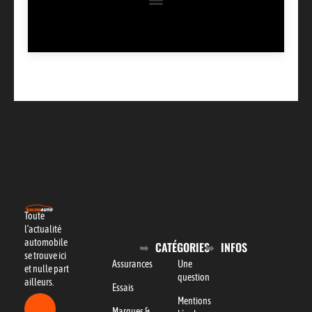
Toute
l’actualité
automobile
CATÉGORIES
INFOS
se trouve ici
Assurances
Une
et nulle part
question
ailleurs.
Essais
Mentions
Marques &