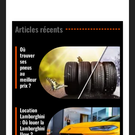
Articles récents​
Où
trouver
ses
pneus
au
meilleur
prix ?
Location
Lamborghini
: Où louer la
Lamborghini
Urus ?