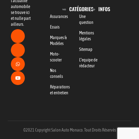
l’actualité
automobile
CATÉGORIES
INFOS
se trouve ici
Assurances
Une
et nulle part
question
ailleurs.
Essais
Mentions
Marques &
légales
Modèles
Sitemap
Moto-
scooter
L"equipe de
rédacteur
Nos
conseils
Réparations
et entretien
©2021 Copyright Salon Auto Monaco. Tout Droits Réservés