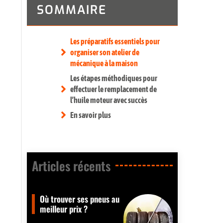
SOMMAIRE
Les préparatifs essentiels pour
organiser son atelier de
mécanique à la maison
Les étapes méthodiques pour
effectuer le remplacement de
l’huile moteur avec succès
En savoir plus
Articles récents​
Où trouver ses pneus au
meilleur prix ?