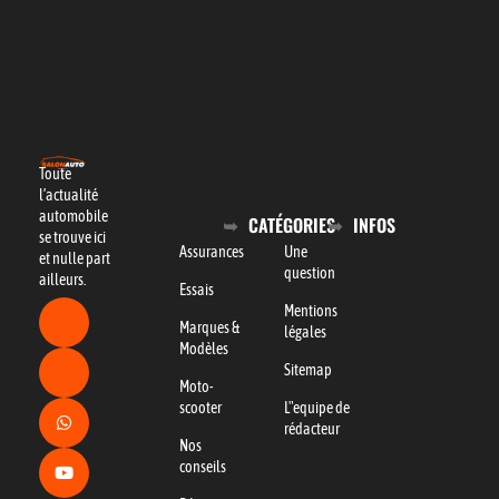
Toute
l’actualité
automobile
CATÉGORIES
INFOS
se trouve ici
Assurances
Une
et nulle part
question
ailleurs.
Essais
Mentions
Marques &
légales
Modèles
Sitemap
Moto-
scooter
L"equipe de
rédacteur
Nos
conseils