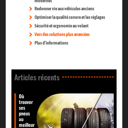
modernes
Redonner vie aux véhicules anciens
Optimiser la qualité sonore et les réglages
Sécurité et ergonomie au volant
Vers des solutions plus avancées
Plus d’informations
Articles récents​
Où
trouver
ses
pneus
au
meilleur