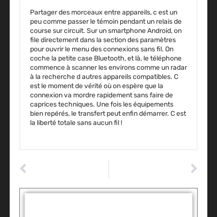
Partager des morceaux entre appareils, c est un
peu comme passer le témoin pendant un relais de
course sur circuit. Sur un smartphone Android, on
file directement dans la section des paramètres
pour ouvrir le menu des connexions sans fil. On
coche la petite case Bluetooth, et là, le téléphone
commence à scanner les environs comme un radar
à la recherche d autres appareils compatibles. C
est le moment de vérité où on espère que la
connexion va mordre rapidement sans faire de
caprices techniques. Une fois les équipements
bien repérés, le transfert peut enfin démarrer. C est
la liberté totale sans aucun fil !
ARTICLE PRÉCÉDENT
ARTICLE SUIVANT
Comment nettoyer un capteur ABS : la méthode pour économiser au garage ?
Comment serrer un moteur diesel : les différences entre grippage et montage
Tags :