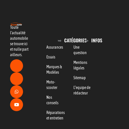
Toute
l’actualité
automobile
CATÉGORIES
INFOS
se trouve ici
Assurances
Une
et nulle part
question
ailleurs.
Essais
Mentions
Marques &
légales
Modèles
Sitemap
Moto-
scooter
L"equipe de
rédacteur
Nos
conseils
Réparations
et entretien