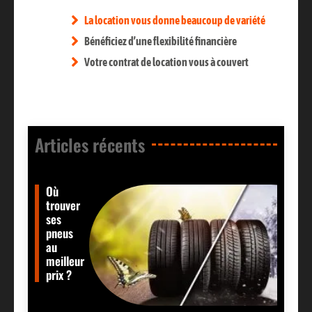
La location vous donne beaucoup de variété
Bénéficiez d’une flexibilité financière
Votre contrat de location vous à couvert
Articles récents​
Où
trouver
ses
pneus
au
meilleur
prix ?