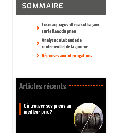
SOMMAIRE
Les marquages officiels et légaux
sur le flanc du pneu
Analyse de la bande de
roulement et de la gomme
Réponses aux interrogations
Articles récents​
Où trouver ses pneus au
meilleur prix ?