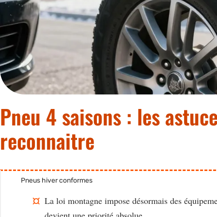
Pneu 4 saisons : les astuce
reconnaitre
Pneus hiver conformes
La loi montagne
impose désormais des équipement
devient une priorité absolue.