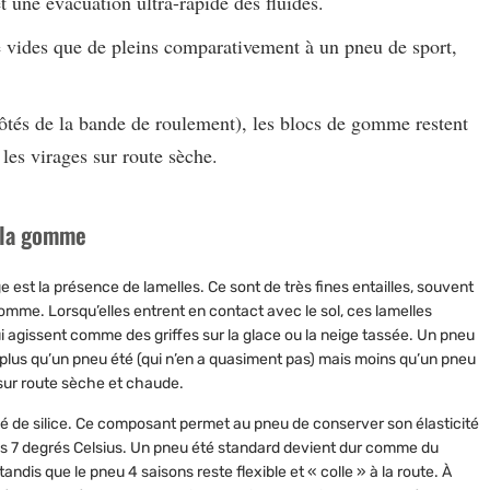
t une évacuation ultra-rapide des fluides.
e vides que de pleins comparativement à un pneu de sport,
côtés de la bande de roulement), les blocs de gomme restent
 les virages sur route sèche.
e la gomme
ge est la présence de lamelles. Ce sont de très fines entailles, souvent
omme. Lorsqu’elles entrent en contact avec le sol, ces lamelles
ui agissent comme des griffes sur la glace ou la neige tassée. Un pneu
a plus qu’un pneu été (qui n’en a quasiment pas) mais moins qu’un pneu
 sur route sèche et chaude.
vé de silice. Ce composant permet au pneu de conserver son élasticité
s 7 degrés Celsius. Un pneu été standard devient dur comme du
andis que le pneu 4 saisons reste flexible et « colle » à la route. À