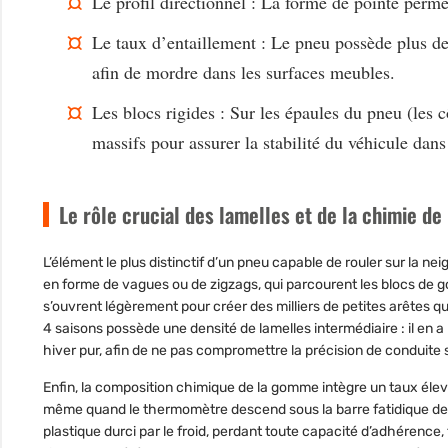
Le profil directionnel : La forme de pointe perme
Le taux d’entaillement : Le pneu possède plus d
afin de mordre dans les surfaces meubles.
Les blocs rigides : Sur les épaules du pneu (les 
massifs pour assurer la stabilité du véhicule dans
Le rôle crucial des lamelles et de la chimie d
L’élément le plus distinctif d’un pneu capable de rouler sur la nei
en forme de vagues ou de zigzags, qui parcourent les blocs de g
s’ouvrent légèrement pour créer des milliers de petites arêtes q
4 saisons possède une densité de lamelles intermédiaire : il en 
hiver pur, afin de ne pas compromettre la précision de conduite
Enfin, la composition chimique de la gomme intègre un taux éle
même quand le thermomètre descend sous la barre fatidique de
plastique durci par le froid, perdant toute capacité d’adhérence, t