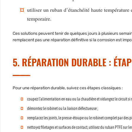
utiliser un ruban d’étanchéité haute température
temporaire.
Ces solutions peuvent tenir de quelques jours à plusieurs semaine
remplacent pas une réparation définitive si la corrosion est impo
5. RÉPARATION DURABLE : ÉTA
Pour une réparation durable, suivez ces étapes classiques :
coupez l’alimentation en eau ou la chaudière et vidangez le circuit si n
démontez le robinet ou la liaison défectueuse ;
remplacez les joints, le presse-étoupe ou le robinet complet par des 
nettoyez filetages et surfaces de contact, utilisez du ruban PTFE sur le