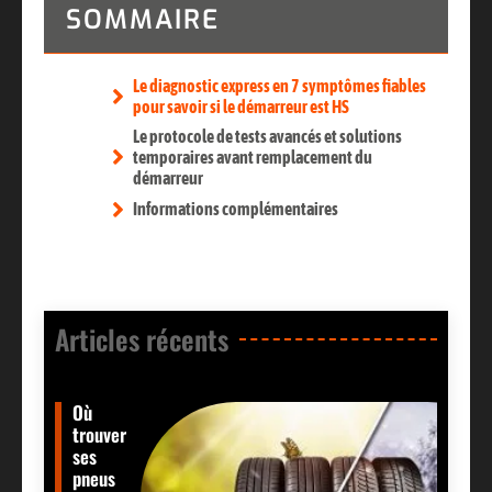
SOMMAIRE
Le diagnostic express en 7 symptômes fiables
pour savoir si le démarreur est HS
Le protocole de tests avancés et solutions
temporaires avant remplacement du
démarreur
Informations complémentaires
Articles récents​
Où
trouver
ses
pneus