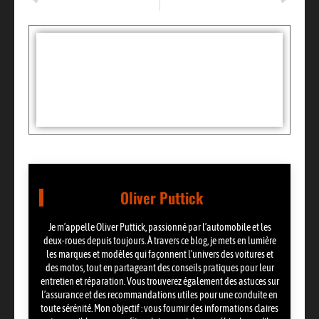
Comment savoir si capteur PMH fonctionne : le test multimètre simple ?
Dacia camping car : le modèle existe-t-il et à quel prix ?
Tags :
Partager:
Oliver Puttick
Je m’appelle Oliver Puttick, passionné par l’automobile et les
deux-roues depuis toujours. À travers ce blog, je mets en lumière
les marques et modèles qui façonnent l’univers des voitures et
des motos, tout en partageant des conseils pratiques pour leur
entretien et réparation. Vous trouverez également des astuces sur
l’assurance et des recommandations utiles pour une conduite en
toute sérénité. Mon objectif : vous fournir des informations claires