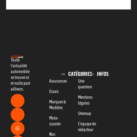
Toute
l’actualité
automobile
CATÉGORIES
INFOS
se trouve ici
Assurances
Une
et nulle part
question
ailleurs.
Essais
Mentions
Marques &
légales
Modèles
Sitemap
Moto-
scooter
L"equipe de
rédacteur
Nos