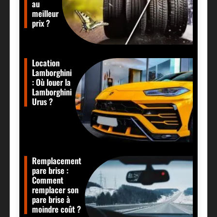
au
meilleur
prix ?
Location
Lamborghini
: Où louer la
Lamborghini
Urus ?
Remplacement
pare brise :
Comment
remplacer son
pare brise à
moindre coût ?