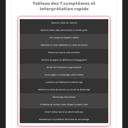
Tableau des 7 symptômes et
interprétation rapide
Absence totale de réaction
Batterie faible câble déconnecté ou fusible grillé
Clic unique ou cliquetis répété
Solénoïde ou relais défaillant ou chute de tension
Démarreur tourne sans entraîner
Denture du pignon ou défaillance d’engagement
Bruits de frottement ou grincement
Usure pignon ou dommage volant moteur
Lumières qui faiblissent au démarrage
Batterie ou chute de tension sur circuit de démarrage
Démarrage intermittent
Problème de contact relais fatigué ou balais usés
Volant moteur qui ne se déverrouille pas
Immobilliseur ou problème électrique de verrouillage