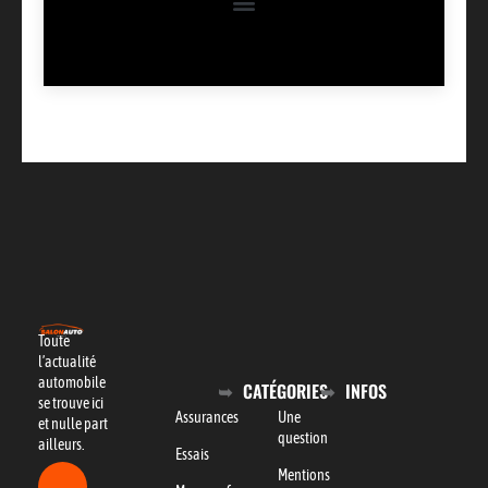
Toute
l’actualité
automobile
CATÉGORIES
INFOS
se trouve ici
Assurances
Une
et nulle part
question
ailleurs.
Essais
Mentions