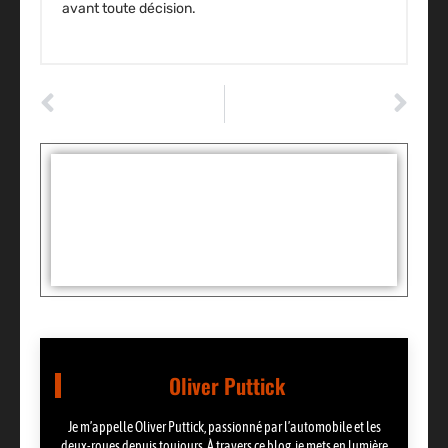
avant toute décision.
ARTICLE PRÉCÉDENT
ARTICLE SUIVANT
Les Meilleurs Modèles de Voitures Électriques en 2023
Essai de la Nouvelle Voiture Hybride: Performances et Économie au Rendez-Vous
Tags :
Partager:
Oliver Puttick
Je m’appelle Oliver Puttick, passionné par l’automobile et les
deux-roues depuis toujours. À travers ce blog, je mets en lumière