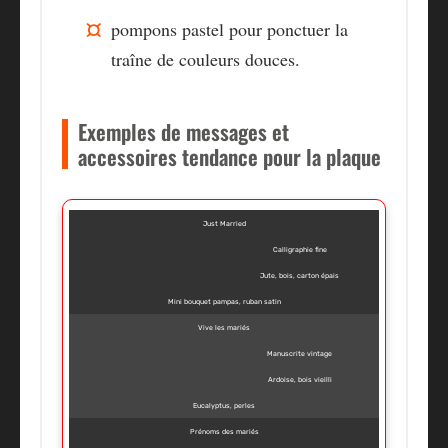
pompons pastel
pour ponctuer la
traîne de couleurs douces.
Exemples de messages et
accessoires tendance pour la plaque
Just Married
Calligraphie fine
Jute, bois, carton épais
Mini bouquet pampas, ruban satin
Vive les mariés
Manuscrite vintage
Ardoise, bois vieilli
Eucalyptus, perles
Prénoms des mariés