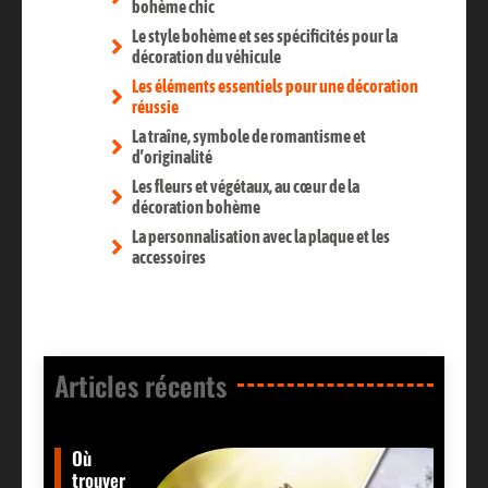
bohème chic
Le style bohème et ses spécificités pour la
décoration du véhicule
Les éléments essentiels pour une décoration
réussie
La traîne, symbole de romantisme et
d’originalité
Les fleurs et végétaux, au cœur de la
décoration bohème
La personnalisation avec la plaque et les
accessoires
Articles récents​
Où
trouver