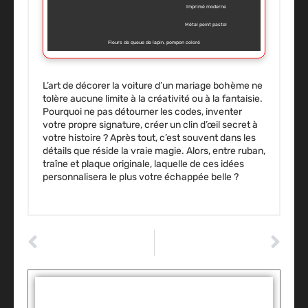
Imprimé moderne
Métal peint pastel
Fleurs de queue de lapin, pompon coloré
L’art de décorer la voiture d’un mariage bohème ne
tolère aucune limite à la créativité ou à la fantaisie.
Pourquoi ne pas détourner les codes, inventer
votre propre signature, créer un clin d’œil secret à
votre histoire ? Après tout, c’est souvent dans les
détails que réside la vraie magie. Alors, entre ruban,
traîne et plaque originale, laquelle de ces idées
personnalisera le plus votre échappée belle ?
ARTICLE PRÉCÉDENT
ARTICLE SUIVANT
Comment choisir un bon site de pièces moto ?
Pourquoi choisir le code de la route en ligne pour se préparer ?
Tags :