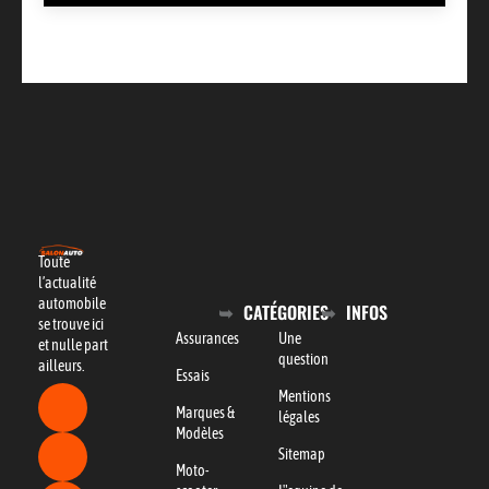
Toute
l’actualité
automobile
CATÉGORIES
INFOS
se trouve ici
Assurances
Une
et nulle part
question
ailleurs.
Essais
Mentions
Marques &
légales
Modèles
Sitemap
Moto-