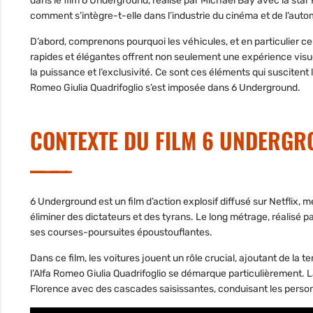
dans le film 6 Underground, réalisé par Michael Bay avec la star 
comment s’intègre-t-elle dans l’industrie du cinéma et de l’auto
D’abord, comprenons pourquoi les véhicules, et en particulier ceu
rapides et élégantes offrent non seulement une expérience visu
la puissance et l’exclusivité. Ce sont ces éléments qui suscitent
Romeo Giulia Quadrifoglio s’est imposée dans 6 Underground.
CONTEXTE DU FILM 6 UNDERG
6 Underground est un film d’action explosif diffusé sur Netflix
éliminer des dictateurs et des tyrans. Le long métrage, réalisé p
ses courses-poursuites époustouflantes.
Dans ce film, les voitures jouent un rôle crucial, ajoutant de l
l’Alfa Romeo Giulia Quadrifoglio se démarque particulièrement. La
Florence avec des cascades saisissantes, conduisant les pers