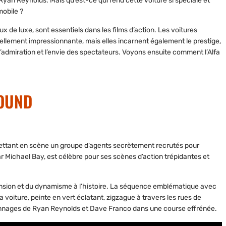
Ryan Reynolds. Mais qu’est-ce qui rend cette voiture si spéciale et
mobile ?
x de luxe, sont essentiels dans les films d’action. Les voitures
ellement impressionnante, mais elles incarnent également le prestige,
 l’admiration et l’envie des spectateurs. Voyons ensuite comment l’Alfa
ROUND
, mettant en scène un groupe d’agents secrètement recrutés pour
ar Michael Bay, est célèbre pour ses scènes d’action trépidantes et
a tension et du dynamisme à l’histoire. La séquence emblématique avec
 voiture, peinte en vert éclatant, zigzague à travers les rues de
onnages de Ryan Reynolds et Dave Franco dans une course effrénée.