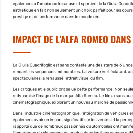
également à l’ambiance luxueuse et sportive de la Giulia Quadri
esthétique en fait non seulement un choix parfait pour les cou
prestige et de performance dans le monde réel.
IMPACT DE L’ALFA ROMEO DAN
La Giulia Quadrifoglio est sans conteste une des stars de 6 Und
rendant les séquences mémorables. La voiture vert éclatant, a
spectaculaires, a rehaussé l’attrait visuel du film.
Les critiques et le public ont salué cette performance. Non seul
redynamisé l’image de la marque Alfa Romeo. Le film a sans aucu
cinématographique, explorant un nouveau marché de passionnés 
Dans l’industrie cinématographique, l’intégration de véhicules e
également avoir un impact significatif sur les ventes et la percepti
rapporté que de nombreux passionnés d’automobiles ont manifes
l’importance du placement de produit dans les films comme outil