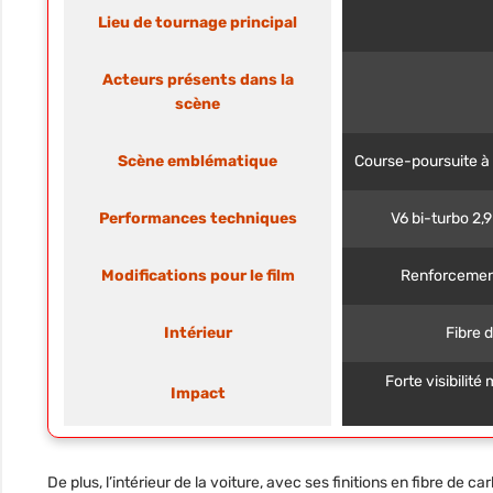
Lieu de tournage principal
Acteurs présents dans la
scène
Scène emblématique
Course-poursuite à 
Performances techniques
V6 bi-turbo 2,
Modifications pour le film
Renforcement
Intérieur
Fibre 
Forte visibilit
Impact
De plus, l’intérieur de la voiture, avec ses finitions en fibre de 