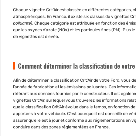
Chaque vignette Crit’Air est classée en différentes catégories,
atmosphériques. En France, il existe six classes de vignettes Crit
polluante)
. Chaque catégorie est attribuée en fonction des émiss
que les oxydes d’azote (NOx) et les particules fines (PM). Plus l
de vignettes est élevée.
Comment déterminer la classification de votre
Afin de déterminer la classification Crit’Air de votre Ford, vous 
l’année de fabrication
et
les émissions polluantes
. Ces informati
référant aux données fournies par le constructeur. Il est également
vignettes Crit’Air, sur lequel vous trouverez les informations rela
que la classification Crit’Air évolue dans le temps, en fonction
apportées à votre véhicule. C’est pourquoi il est conseillé de
véri
assurer qu’elle est à jour et conforme aux réglementations en vi
conduire dans des zones réglementées en France.