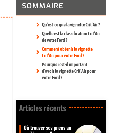
SOMMAIRE
Qu’est-ce que la vignette Crit’Air ?
Quelle est la classification Crit’Air
de votre Ford ?
Comment obtenir la vignette
Crit’Air pour votre Ford ?
Pourquoi est-il important
d’avoir la vignette Crit’Air pour
votre Ford ?
Articles récents​
Où trouver ses pneus au