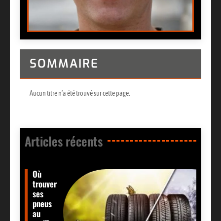
SOMMAIRE
Aucun titre n’a été trouvé sur cette page.
Articles récents​
Où
trouver
ses
pneus
au