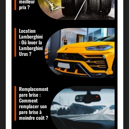
meilleur
prix ?
Location
Lamborghini
: Où louer la
Lamborghini
Urus ?
Remplacement
pare brise :
Comment
remplacer son
pare brise à
moindre coût ?