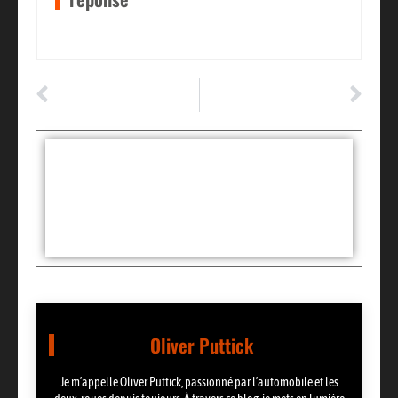
ARTICLE PRÉCÉDENT
ARTICLE SUIVANT
Combien coûte le remplacement d’une ampoule de phare et d’un feu de freinage sur une Mercedes 2010 ?
10 étapes pour rester en sécurité lorsque vous tombez en panne sur la route
Tags :
Partager:
Oliver Puttick
Je m’appelle Oliver Puttick, passionné par l’automobile et les