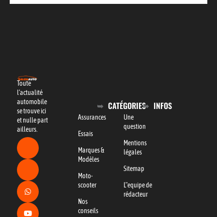
Toute
l’actualité
automobile
CATÉGORIES
INFOS
se trouve ici
Assurances
Une
et nulle part
question
ailleurs.
Essais
Mentions
Marques &
légales
Modèles
Sitemap
Moto-
scooter
L"equipe de
rédacteur
Nos
conseils