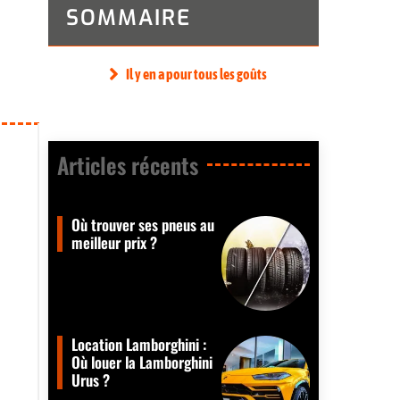
SOMMAIRE
Il y en a pour tous les goûts
Articles récents​
Où trouver ses pneus au
meilleur prix ?
Location Lamborghini :
Où louer la Lamborghini
Urus ?