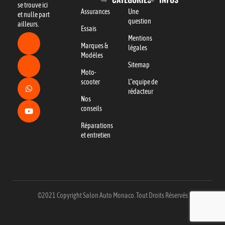
se trouve ici
Assurances
Une
et nulle part
question
ailleurs.
Essais
Mentions
Marques &
légales
Modèles
Sitemap
Moto-
scooter
L"equipe de
rédacteur
Nos
conseils
Réparations
et entretien
©2021 Copyright Salon Auto Monaco. Tout Droits Réservés