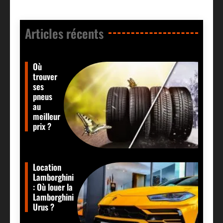
Articles récents​
Où
trouver
ses
pneus
au
meilleur
prix ?
Location
Lamborghini
: Où louer la
Lamborghini
Urus ?