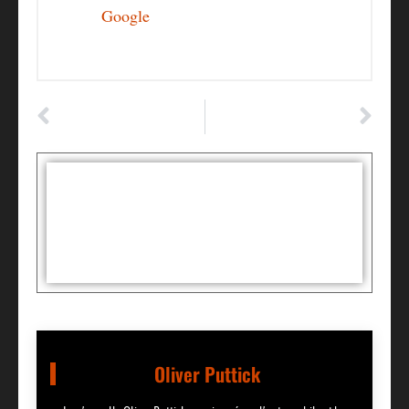
Google
ARTICLE PRÉCÉDENT
ARTICLE SUIVANT
Le Coût du Covering des Jantes: Ce Que Vous Devez Savoir
Peugeot 3008 : Tout savoir sur les dimensions de son coffre
Tags :
Partager:
Oliver Puttick