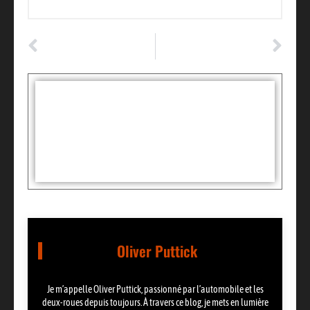
ARTICLE PRÉCÉDENT
ARTICLE SUIVANT
Essai Moto-Scooter : Le Compromis Parfait Entre Agilité et Sécurité
Moto vs Scooter : Le Match Ultime dans l’Univers de l’Auto
Tags :
Partager:
Oliver Puttick
Je m’appelle Oliver Puttick, passionné par l’automobile et les
deux-roues depuis toujours. À travers ce blog, je mets en lumière