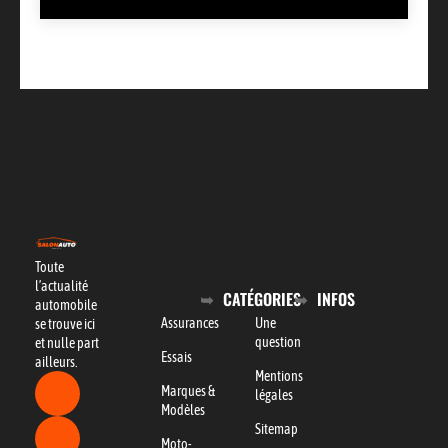
Toute
l’actualité
CATÉGORIES
INFOS
automobile
Assurances
Une
se trouve ici
question
et nulle part
Essais
ailleurs.
Mentions
Marques &
légales
Modèles
Sitemap
Moto-