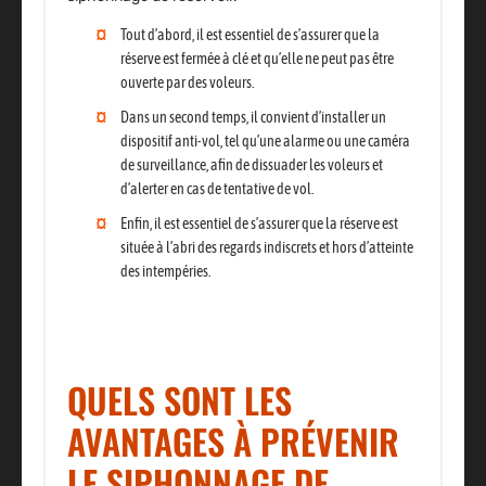
Tout d’abord,
il est essentiel de s’assurer que la
réserve est fermée à clé et qu’elle ne peut pas être
ouverte par des voleurs.
Dans un second temps,
il convient d’installer un
dispositif anti-vol
, tel qu’une alarme ou une caméra
de surveillance, afin de dissuader les voleurs et
d’alerter en cas de tentative de vol.
Enfin,
il est essentiel de s’assurer que la réserve est
située à l’abri des regards indiscrets et hors d’atteinte
des intempéries.
QUELS SONT LES
AVANTAGES À PRÉVENIR
LE SIPHONNAGE DE