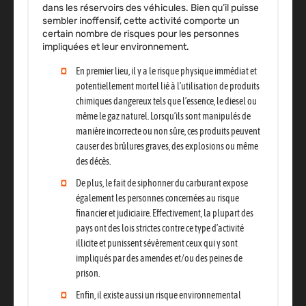
dans les réservoirs des véhicules. Bien qu’il puisse
sembler inoffensif, cette activité comporte un
certain nombre de risques pour les personnes
impliquées et leur environnement.
En premier lieu,
il y a le risque physique immédiat et
potentiellement mortel lié à l’utilisation de produits
chimiques dangereux
tels que l’essence, le diesel ou
même le gaz naturel. Lorsqu’ils sont manipulés de
manière incorrecte ou non sûre, ces produits peuvent
causer des brûlures graves, des explosions ou même
des décès.
De plus,
le fait de siphonner du carburant expose
également les personnes concernées au risque
financier et judiciaire.
Effectivement, la plupart des
pays ont des lois strictes contre ce type d’activité
illicite et punissent sévèrement ceux qui y sont
impliqués par des amendes et/ou des peines de
prison.
Enfin,
il existe aussi un risque environnemental