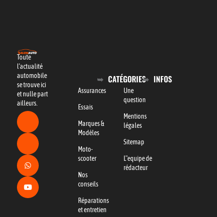
Toute
l’actualité
automobile
CATÉGORIES
INFOS
se trouve ici
Assurances
Une
et nulle part
question
ailleurs.
Essais
Mentions
Marques &
légales
Modèles
Sitemap
Moto-
scooter
L"equipe de
rédacteur
Nos
conseils
Réparations
et entretien