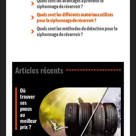
Quels sont les avantages à prévenir le
siphonnage de réservoir ?
Quels sont les différents matériaux utilisés
pour le siphonnage de réservoir ?
Quels sont les méthodes de détection pour le
siphonnage de réservoir ?
Articles récents​
Où
trouver
ses
pneus
au
meilleur
prix ?