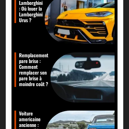
Lamborghini
: Où louer la
Lamborghini
Urus ?
Remplacement
pare brise :
Comment
remplacer son
pare brise à
moindre coût ?
Voiture
americaine
ancienne :