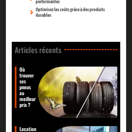
performantes
Optimisez les coûts grâce à des produits
durables
Articles récents​
Où
trouver
ses
pneus
au
meilleur
prix ?
Location