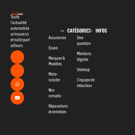
Toute
l’actualité
automobile
CATÉGORIES
INFOS
se trouve ici
Assurances
Une
et nulle part
question
ailleurs.
Essais
Mentions
Marques &
légales
Modèles
Sitemap
Moto-
scooter
L"equipe de
rédacteur
Nos
conseils
Réparations
et entretien