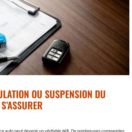
ULATION OU SUSPENSION DU
E S’ASSURER
ce auto
peut devenir un véritable défi. De nombreuses compagnies