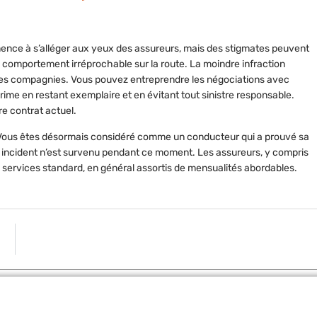
ence à s’alléger aux yeux des assureurs, mais des stigmates peuvent
 comportement irréprochable sur la route. La moindre infraction
des compagnies. Vous pouvez entreprendre les négociations avec
prime en restant exemplaire et en évitant tout sinistre responsable.
e contrat actuel.
r. Vous êtes désormais considéré comme un
conducteur qui a prouvé sa
un incident n’est survenu pendant ce moment. Les assureurs, y compris
 services standard, en général assortis de mensualités abordables.
ARTICLE S
Découverte et Test des Dernières Voitures Éle
Partager: