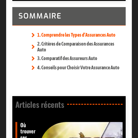
SOMMAIRE
1. Comprendre les Types d’Assurances Auto
2. Critères de Comparaison des Assurances
Auto
3. Comparatif des Assureurs Auto
4. Conseils pour Choisir Votre Assurance Auto
Articles récents​
Où
trouver
ses