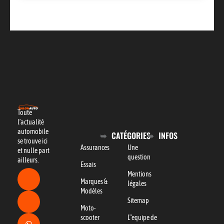
Toute
l’actualité
automobile
CATÉGORIES
INFOS
se trouve ici
Assurances
Une
et nulle part
question
ailleurs.
Essais
Mentions
Marques &
légales
Modèles
Sitemap
Moto-
scooter
L"equipe de