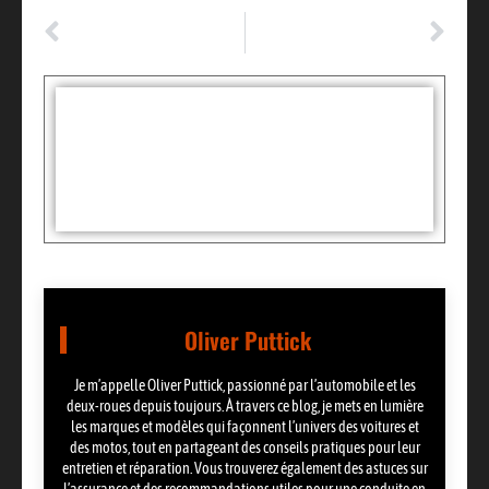
ARTICLE PRÉCÉDENT
ARTICLE SUIVANT
Assurance auto : en ligne, immédiate, pas chère sur Mon Gustave
Guide Ultime pour l’Entretien de Votre Voiture: Conseils Essentiels
Tags :
Partager:
Oliver Puttick
Je m’appelle Oliver Puttick, passionné par l’automobile et les
deux-roues depuis toujours. À travers ce blog, je mets en lumière
les marques et modèles qui façonnent l’univers des voitures et
des motos, tout en partageant des conseils pratiques pour leur
entretien et réparation. Vous trouverez également des astuces sur