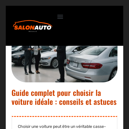
Contactez-nous
Guide complet pour choisir la
voiture idéale : conseils et astuces
Choisir une voiture peut être un véritable casse-