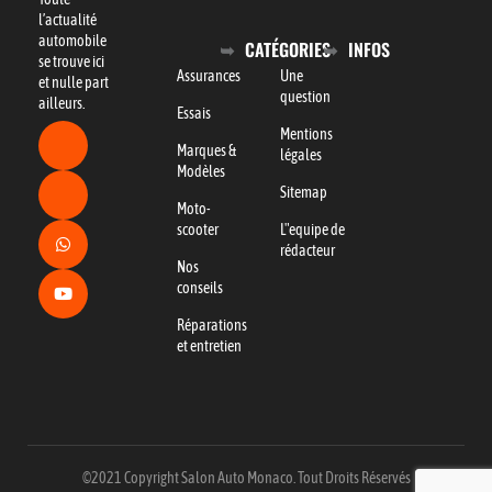
l’actualité
automobile
CATÉGORIES
INFOS
se trouve ici
Assurances
Une
et nulle part
question
ailleurs.
Essais
Mentions
Marques &
légales
Modèles
Sitemap
Moto-
scooter
L"equipe de
rédacteur
Nos
conseils
Réparations
et entretien
©2021 Copyright Salon Auto Monaco. Tout Droits Réservés