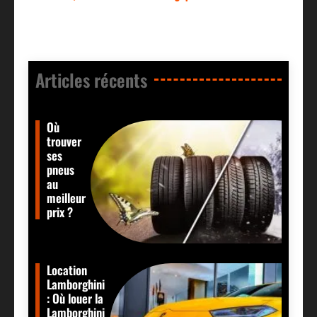
Articles récents​
Où
trouver
ses
pneus
au
meilleur
prix ?
Location
Lamborghini
: Où louer la
Lamborghini