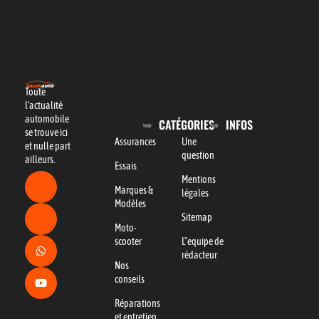
Toute
l’actualité
automobile
CATÉGORIES
INFOS
se trouve ici
Assurances
Une
et nulle part
question
ailleurs.
Essais
Mentions
Marques &
légales
Modèles
Sitemap
Moto-
scooter
L"equipe de
rédacteur
Nos
conseils
Réparations
et entretien