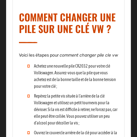
COMMENT CHANGER UNE
PILE SUR UNE CLÉ VW ?
Voici les étapes pour
comment changer pile cle vw
Achetez une nouvelle pile CR2032 pour votre clé
Volkswagen
. Assurez-vous que la pile que vous
achetez est de la bonne taille et de la bonne tension
pour votre clé ;
Repérez la petite vis située à l’arrière de la clé
Volkswagen et utilisez un petit tournevis pour la
dévisser
. Si la vis est difficile à retirer, ne forcez pas, car
elle peut être collée. Vous pouvez utiliser un peu
d’alcool pour décoller la vis ;
Ouvrez le couvercle arrière de la clé
pour accéder à la