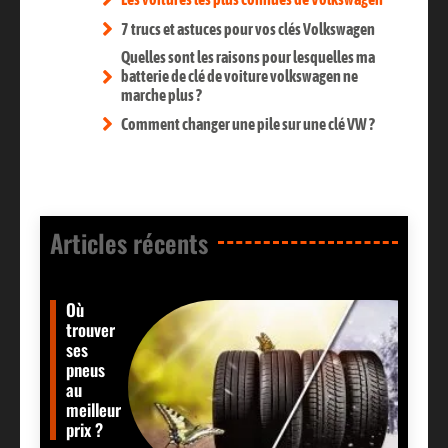
7 trucs et astuces pour vos clés Volkswagen
Quelles sont les raisons pour lesquelles ma
batterie de clé de voiture volkswagen ne
marche plus ?
Comment changer une pile sur une clé VW ?
Articles récents​
Où
trouver
ses
pneus
au
meilleur
prix ?