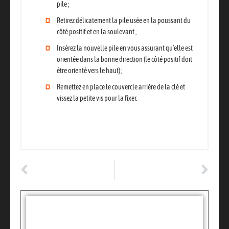
pile ;
Retirez délicatement la pile usée en la poussant du
côté positif et en la soulevant
;
Insérez la nouvelle pile
en vous assurant qu’elle est
orientée dans la bonne direction (le côté positif doit
être orienté vers le haut) ;
Remettez en place le couvercle arrière
de la clé et
vissez la petite vis pour la fixer.
ARTICLE PRÉCÉDENT
ARTICLE SUIVANT
Guide : réparer une poignée de porte de voiture
Vente vehicule controle technique : ce que vous devez savoir
Tags :