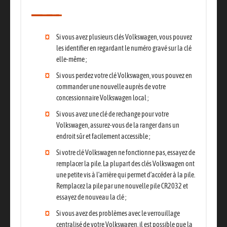
Si vous avez plusieurs clés Volkswagen
, vous pouvez
les identifier en regardant le numéro gravé sur la clé
elle-même ;
Si vous perdez votre clé Volkswagen
, vous pouvez en
commander une nouvelle auprès de votre
concessionnaire Volkswagen local ;
Si vous avez une clé de rechange
pour votre
Volkswagen, assurez-vous de la ranger dans un
endroit sûr et facilement accessible ;
Si votre clé Volkswagen ne fonctionne pas
, essayez de
remplacer la pile. La plupart des clés Volkswagen ont
une petite vis à l’arrière qui permet d’accéder à la pile.
Remplacez la pile par une nouvelle pile CR2032 et
essayez de nouveau la clé ;
Si vous avez des problèmes avec le verrouillage
centralisé de votre Volkswagen
, il est possible que la