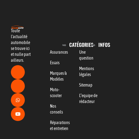
Toute
l’actualité
automobile
CATÉGORIES
INFOS
se trouve ici
Assurances
Une
et nulle part
question
ailleurs.
Essais
Mentions
Marques &
légales
Modèles
Sitemap
Moto-
scooter
L"equipe de
rédacteur
Nos
conseils
Réparations
et entretien