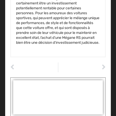
certainement être un investissement
potentiellement rentable pour certaines
personnes. Pour les amoureux des voitures
sportives, qui peuvent apprécier le mélange unique
de performances, de style et de fonctionnalités
que cette voiture offre, et qui sont disposés à
prendre soin de leur véhicule pour le maintenir en
excellent état, l’achat d’une Mégane RS pourrait
bien être une décision d’investissement judicieuse.
ARTICLE PRÉCÉDENT
ARTICLE SUIVANT
Comprendre le rôle crucial de la coupelle d’amortisseur dans le système de suspension de votre auto
Que penser du scooter électrique pour se déplacer en ville ?
Tags :
Partager: