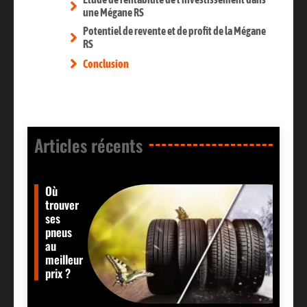
une Mégane RS
Potentiel de revente et de profit de la Mégane
RS
Conclusion
Articles récents​
Où
trouver
ses
pneus
au
meilleur
prix ?