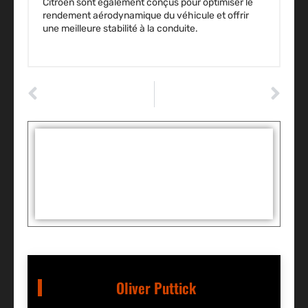
Citroën sont également conçus pour optimiser le
rendement aérodynamique du véhicule et offrir
une meilleure stabilité à la conduite.
ARTICLE PRÉCÉDENT
ARTICLE SUIVANT
Assurance permis Annulé : Comment faire ?
Ford Edge Concept : Les airs… et la chanson
Tags :
Partager:
Oliver Puttick