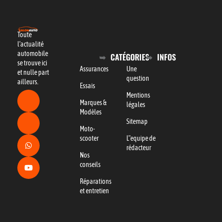
Toute
l’actualité
automobile
CATÉGORIES
INFOS
se trouve ici
Assurances
Une
et nulle part
question
ailleurs.
Essais
Mentions
Marques &
légales
Modèles
Sitemap
Moto-
scooter
L"equipe de
rédacteur
Nos
conseils
Réparations
et entretien