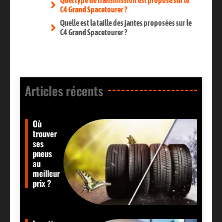
Quel type de transmission est proposé sur le
C4 Grand Spacetourer ?
Quelle est la taille des jantes proposées sur le
C4 Grand Spacetourer ?
Articles récents​
Où
trouver
ses
pneus
au
meilleur
prix ?