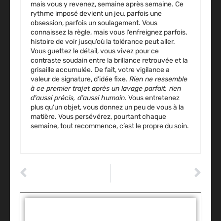
mais vous y revenez, semaine après semaine.
Ce
rythme imposé devient un jeu, parfois une
obsession, parfois un soulagement
. Vous
connaissez la règle, mais vous l’enfreignez parfois,
histoire de voir jusqu’où la tolérance peut aller.
Vous guettez le détail, vous vivez pour ce
contraste soudain entre la brillance retrouvée et la
grisaille accumulée. De fait, votre vigilance a
valeur de signature, d’idée fixe.
Rien ne ressemble
à ce premier trajet après un lavage parfait, rien
d’aussi précis, d’aussi humain
. Vous entretenez
plus qu’un objet, vous donnez un peu de vous à la
matière.
Vous persévérez, pourtant chaque
semaine, tout recommence, c’est le propre du soin
.
ARTICLE PRÉCÉDENT
ARTICLE SUIVANT
Sécurité et accessibilité : les équipements qui fluidifient les déplacements dans un environnement automobile
Comment bien laver sa voiture à Châteauroux ?
Tags :