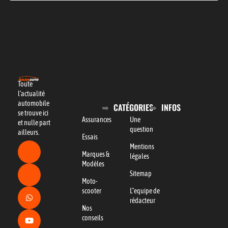
Toute
l’actualité
automobile
CATÉGORIES
INFOS
se trouve ici
Assurances
Une
et nulle part
question
ailleurs.
Essais
Mentions
Marques &
légales
Modèles
Sitemap
Moto-
scooter
L"equipe de
rédacteur
Nos
conseils