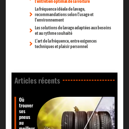
l’entretien optimal de sa voiture
La fréquence idéale de lavage,
recommandations selon l’usage et
l’environnement
Les solutions de lavage adaptées aux besoins
et au rythme souhaité
L’art de la fréquence, entre exigences
techniques et plaisir personnel
Articles récents​
Où
trouver
ses
pneus
au
meilleur