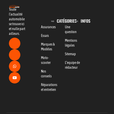
Toute
l’actualité
automobile
CATÉGORIES
INFOS
se trouve ici
Assurances
Une
et nulle part
question
ailleurs.
Essais
Mentions
Marques &
légales
Modèles
Sitemap
Moto-
scooter
L"equipe de
rédacteur
Nos
conseils
Réparations
et entretien