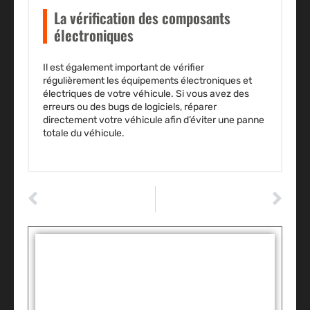
La vérification des composants
électroniques
Il est également important de vérifier
régulièrement les équipements électroniques et
électriques de votre véhicule. Si vous avez des
erreurs ou des bugs de logiciels, réparer
directement votre véhicule afin d’éviter une panne
totale du véhicule.
ARTICLE PRÉCÉDENT
ARTICLE SUIVANT
Tout savoir sur le covering de voiture : un relooking auto tendance
Découvrez 5 raisons d’adopter un scooter électrique dès maintenant !
Tags :
Partager: