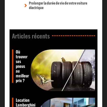
Prolonger la durée de vie de votre voiture
électrique
Articles récents​
Où
trouver
ses
pneus
au
meilleur
prix ?
Location
Lamborghini