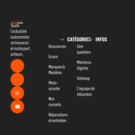
Toute
l’actualité
automobile
CATÉGORIES
INFOS
se trouve ici
Assurances
Une
et nulle part
question
ailleurs.
Essais
Mentions
Marques &
légales
Modèles
Sitemap
Moto-
scooter
L"equipe de
rédacteur
Nos
conseils
Réparations
et entretien