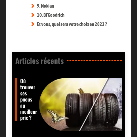
9. Nokian
10. BFGoodrich
Et vous, quel sera votre choix en 2023 ?
Articles récents​
Où
trouver
ses
pneus
au
meilleur
prix ?