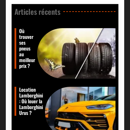
Articles récents​
Où
trouver
ses
pneus
au
meilleur
prix ?
Location
Lamborghini
: Où louer la
Lamborghini
Urus ?