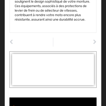
soulignent le design sophistiqué de votre monture.
Ces équipements, associés à des protections de
levier de frein ou de sélecteur de vitesses,
contribuent à rendre votre moto encore plus
résistante, assurant ainsi une durabilité accrue.
ARTICLE PRÉCÉDENT
ARTICLE SUIVANT
Roulez librement à Paris : découvrez les secrets de la location de voiture
Démystifier le branchement de votre prise de remorque en 5 étapes simples
Tags :
Partager: