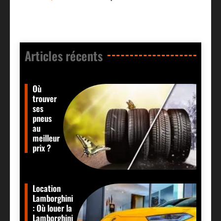
Articles récents​
Où
trouver
ses
pneus
au
meilleur
prix ?
Location
Lamborghini
: Où louer la
Lamborghini