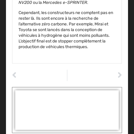
NV200
ou la
Mercedes e-SPRINTER
.
Cependant, les constructeurs ne comptent pas en
rester là. Ils sont encore à la recherche de
l’alternative zéro carbone. Par exemple, Mirai et
Toyota se sont lancés dans la conception de
véhicules à hydrogène
qui sont moins polluants.
L’objectif final est de stopper complètement la
production de véhicules thermiques.
ARTICLE PRÉCÉDENT
ARTICLE SUIVANT
Les techniques pour faciliter votre demande de crédit auto
Les avantages de souscrire à une assurance pour permis de conduire
Tags :
Partager: