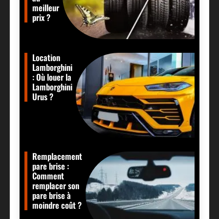
meilleur
prix ?
Location
Lamborghini
: Où louer la
Lamborghini
Urus ?
Remplacement
pare brise :
Comment
remplacer son
pare brise à
moindre coût ?