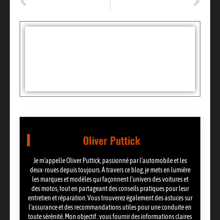
Les essentiels de la réparation carrosserie : Guide pratique pour les amateurs d’auto
Tout ce que vous devez savoir sur le crédit consommation avec MonGustave.fr
Tags :
Partager:
Oliver Puttick
Je m’appelle Oliver Puttick, passionné par l’automobile et les
deux-roues depuis toujours. À travers ce blog, je mets en lumière
les marques et modèles qui façonnent l’univers des voitures et
des motos, tout en partageant des conseils pratiques pour leur
entretien et réparation. Vous trouverez également des astuces sur
l’assurance et des recommandations utiles pour une conduite en
toute sérénité. Mon objectif : vous fournir des informations claires