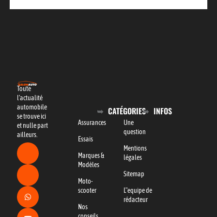
Toute
l’actualité
automobile
CATÉGORIES
INFOS
se trouve ici
Assurances
Une
et nulle part
question
ailleurs.
Essais
Mentions
Marques &
légales
Modèles
Sitemap
Moto-
scooter
L"equipe de
rédacteur
Nos
conseils