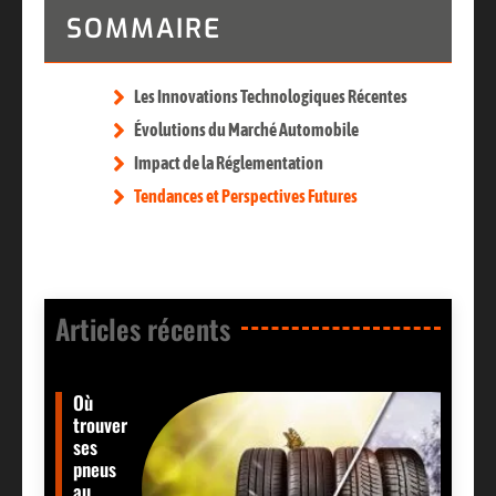
SOMMAIRE
Les Innovations Technologiques Récentes
Évolutions du Marché Automobile
Impact de la Réglementation
Tendances et Perspectives Futures
Articles récents​
Où
trouver
ses
pneus
au