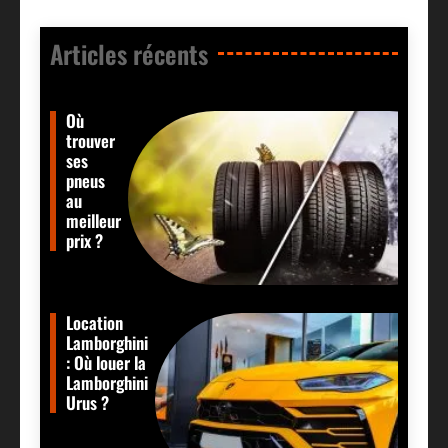
Articles récents​
Où
trouver
ses
pneus
au
meilleur
prix ?
Location
Lamborghini
: Où louer la
Lamborghini
Urus ?