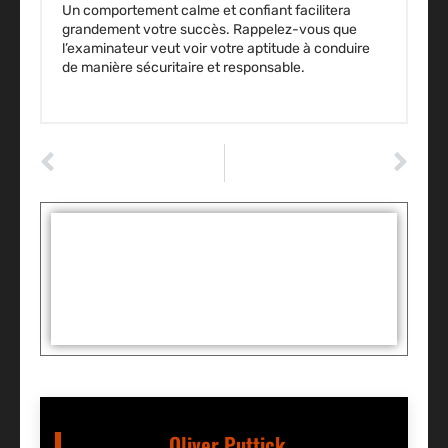
Un comportement calme et confiant facilitera
grandement votre succès. Rappelez-vous que
l’examinateur veut voir votre aptitude à conduire
de manière sécuritaire et responsable.
ARTICLE PRÉCÉDENT
ARTICLE SUIVANT
Un guide pratique pour choisir le bon pneu de sa voiture
Sécurisez votre garage : guide complet pour une fermeture de porte efficace
Tags :
Partager:
Oliver Puttick