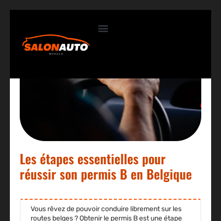
Contactez-nous
Les étapes essentielles pour
réussir son permis B en Belgique
Vous rêvez de pouvoir conduire librement sur les
routes belges ? Obtenir le permis B est une étape