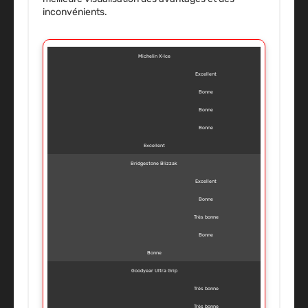
inconvénients.
Michelin X-Ice
Excellent
Bonne
Bonne
Bonne
Excellent
Bridgestone Blizzak
Excellent
Bonne
Très bonne
Bonne
Bonne
Goodyear Ultra Grip
Très bonne
Très bonne