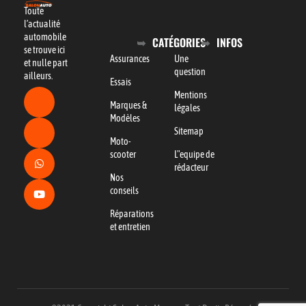
Toute
l’actualité
automobile
CATÉGORIES
INFOS
se trouve ici
Assurances
Une
et nulle part
question
ailleurs.
Essais
Mentions
Marques &
légales
Modèles
Sitemap
Moto-
scooter
L"equipe de
rédacteur
Nos
conseils
Réparations
et entretien