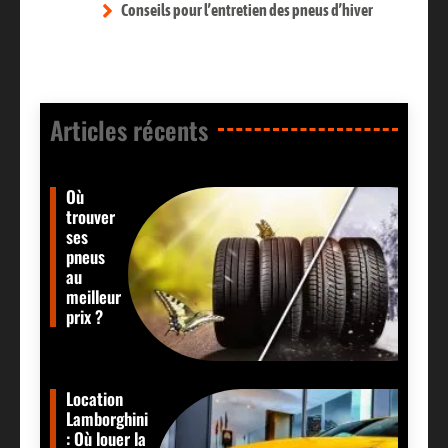
Conseils pour l’entretien des pneus d’hiver
Articles récents​
Où
trouver
ses
pneus
au
meilleur
prix ?
Location
Lamborghini
: Où louer la