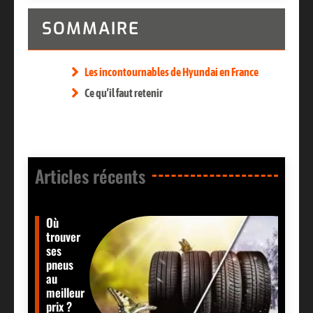
SOMMAIRE
Les incontournables de Hyundai en France
Ce qu’il faut retenir
Articles récents​
Où
trouver
ses
pneus
au
meilleur
prix ?