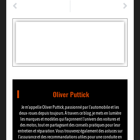
ARTICLE PRÉCÉDENT
ARTICLE SUIVANT
Contrôle technique moto 2024 : ce qui va vraiment changer pour vous
Comment identifier une batterie start and stop et optimiser son usage quotidien
Tags :
Partager:
Oliver Puttick
Je m’appelle Oliver Puttick, passionné par l’automobile et les
deux-roues depuis toujours. À travers ce blog, je mets en lumière
les marques et modèles qui façonnent l’univers des voitures et
des motos, tout en partageant des conseils pratiques pour leur
entretien et réparation. Vous trouverez également des astuces sur
l’assurance et des recommandations utiles pour une conduite en