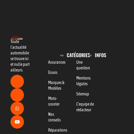
Toute
l’actualité
automobile
CATÉGORIES
INFOS
se trouve ici
Assurances
Une
et nulle part
question
ailleurs.
Essais
Mentions
Marques &
légales
Modèles
Sitemap
Moto-
scooter
L"equipe de
rédacteur
Nos
conseils
Réparations