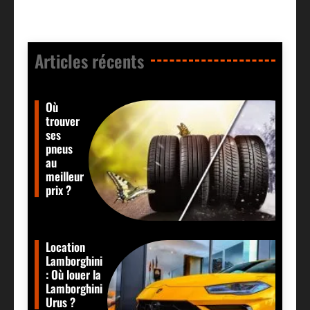
Articles récents​
Où
trouver
ses
pneus
au
meilleur
prix ?
Location
Lamborghini
: Où louer la
Lamborghini
Urus ?