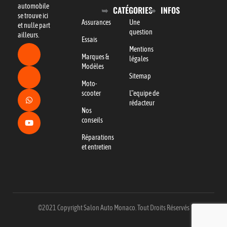
automobile
CATÉGORIES
INFOS
se trouve ici
Assurances
Une
et nulle part
question
ailleurs.
Essais
Mentions
Marques &
légales
Modèles
Sitemap
Moto-
scooter
L"equipe de
rédacteur
Nos
conseils
Réparations
et entretien
©2021 Copyright Salon Auto Monaco. Tout Droits Réservés