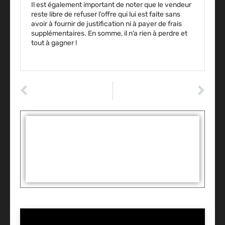
Il est également important de noter que le vendeur
reste libre de refuser l’offre qui lui est faite sans
avoir à fournir de justification ni à payer de frais
supplémentaires. En somme, il n’a rien à perdre et
tout à gagner !
ARTICLE PRÉCÉDENT
ARTICLE SUIVANT
Tout savoir sur l’assurance auto au km : avantages et caractéristiques
Assurance auto en ligne : comparez et économisez
Tags :
Partager: