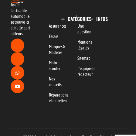
Toute
l’actualité
automobile
CATÉGORIES
INFOS
se trouve ici
Assurances
Une
et nulle part
question
ailleurs.
Essais
Mentions
Marques &
légales
Modèles
Sitemap
Moto-
scooter
L"equipe de
rédacteur
Nos
conseils
Réparations
et entretien