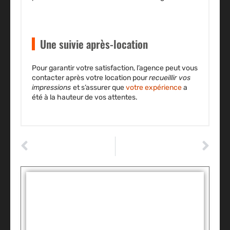
Une suivie après-location
Pour garantir votre satisfaction, l’agence peut vous
contacter après votre location pour
recueillir vos
impressions
et s’assurer que
votre expérience
a
été à la hauteur de vos attentes.
ARTICLE PRÉCÉDENT
ARTICLE SUIVANT
Louer une voiture en Guadeloupe : anticipez grâce aux tests de personnalité
Traverser le désert en voiture de location : nos recommandations
Tags :
Partager: