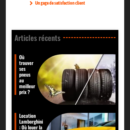
Un gage de satisfaction client
Articles récents​
Où
trouver
ses
pneus
au
meilleur
prix ?
Location
Lamborghini
: Où louer la