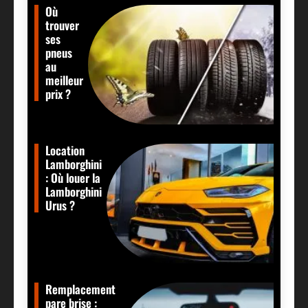
Où
trouver
ses
pneus
au
meilleur
prix ?
Location
Lamborghini
: Où louer la
Lamborghini
Urus ?
Remplacement
pare brise :