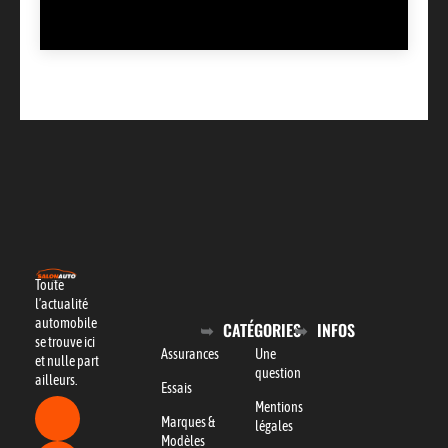
Toute
l’actualité
automobile
CATÉGORIES
INFOS
se trouve ici
Assurances
Une
et nulle part
question
ailleurs.
Essais
Mentions
Marques &
légales
Modèles