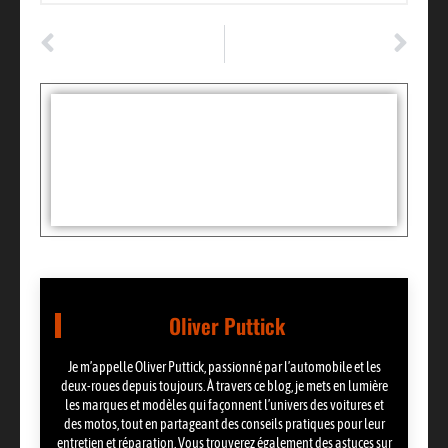
ARTICLE PRÉCÉDENT
ARTICLE SUIVANT
Boîte de vitesse: un secret bien gardé pour stopper les fuites efficacement
Évaluer la rentabilité de la location de voitures : les 5 critères essentiels
Tags :
Partager:
Oliver Puttick
Je m’appelle Oliver Puttick, passionné par l’automobile et les
deux-roues depuis toujours. À travers ce blog, je mets en lumière
les marques et modèles qui façonnent l’univers des voitures et
des motos, tout en partageant des conseils pratiques pour leur
entretien et réparation. Vous trouverez également des astuces sur